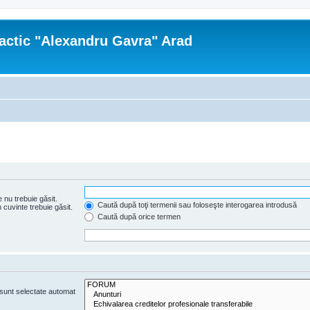
actic "Alexandru Gavra" Arad
 nu trebuie găsit.
Caută după toţi termenii sau foloseşte interogarea introdusă
cuvinte trebuie găsit.
Caută după orice termen
e sunt selectate automat