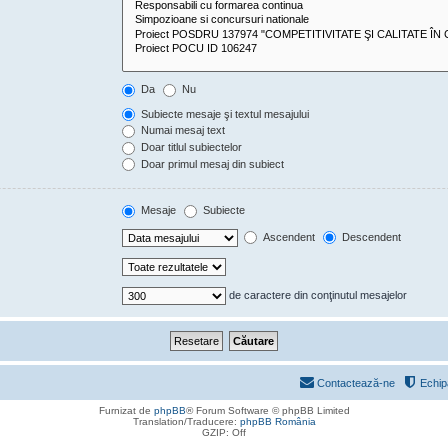
Da
Nu
Subiecte mesaje şi textul mesajului
Numai mesaj text
Doar titlul subiectelor
Doar primul mesaj din subiect
Mesaje
Subiecte
Ascendent
Descendent
de caractere din conţinutul mesajelor
Contactează-ne
Echip
Furnizat de
phpBB
® Forum Software © phpBB Limited
Translation/Traducere:
phpBB România
GZIP: Off