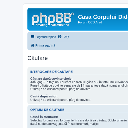
Casa Corpului Did
Forum CCD Arad
Legături rapide
FAQ
Prima pagină
Căutare
INTEROGARE DE CĂUTARE
Căutare după cuvinte cheie:
Adăugaţi
+
în faţa unui cuvânt ce trebuie găsit şi
-
în faţa unui cuvânt ce
Puneţi o listă de cuvinte separate de
|
în paranteze dacă numai unul din 
Utilizaţi * ca wildcard pentru părţi de cuvinte.
Caută după autor:
Utilizaţi * ca wildcard pentru părţi de cuvinte.
OPŢIUNI DE CĂUTARE
Caută în forumuri:
Selectaţi forumul sau forumurile în care doriţi să căutaţi. Subforumuril
dacă nu dezactivaţi „caută în subforumuri„ mai jos.