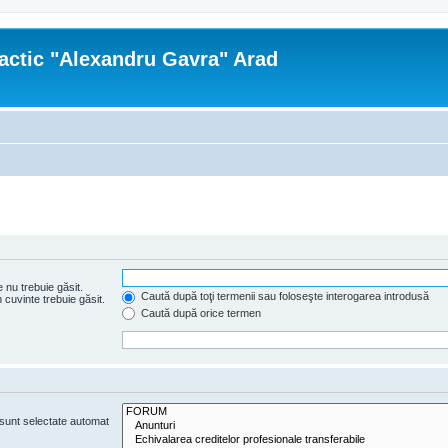
actic "Alexandru Gavra" Arad
 nu trebuie găsit.
Caută după toţi termenii sau foloseşte interogarea introdusă
cuvinte trebuie găsit.
Caută după orice termen
e sunt selectate automat