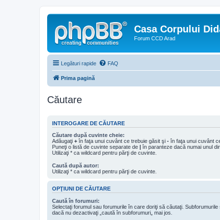
Casa Corpului Did
Forum CCD Arad
Legături rapide
FAQ
Prima pagină
Căutare
INTEROGARE DE CĂUTARE
Căutare după cuvinte cheie:
Adăugaţi
+
în faţa unui cuvânt ce trebuie găsit şi
-
în faţa unui cuvânt ce
Puneţi o listă de cuvinte separate de
|
în paranteze dacă numai unul din 
Utilizaţi * ca wildcard pentru părţi de cuvinte.
Caută după autor:
Utilizaţi * ca wildcard pentru părţi de cuvinte.
OPŢIUNI DE CĂUTARE
Caută în forumuri:
Selectaţi forumul sau forumurile în care doriţi să căutaţi. Subforumuril
dacă nu dezactivaţi „caută în subforumuri„ mai jos.