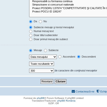
Da
Nu
Subiecte mesaje şi textul mesajului
Numai mesaj text
Doar titlul subiectelor
Doar primul mesaj din subiect
Mesaje
Subiecte
Ascendent
Descendent
de caractere din conţinutul mesajelor
Contactează-ne
Echip
Furnizat de
phpBB
® Forum Software © phpBB Limited
Translation/Traducere:
phpBB România
GZIP: Off