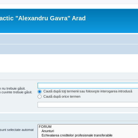
actic "Alexandru Gavra" Arad
 nu trebuie găsit.
Caută după toţi termenii sau foloseşte interogarea introdusă
cuvinte trebuie găsit.
Caută după orice termen
e sunt selectate automat