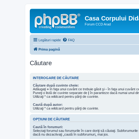
Casa Corpului Did
Forum CCD Arad
Legături rapide
FAQ
Prima pagină
Căutare
INTEROGARE DE CĂUTARE
Căutare după cuvinte cheie:
Adăugaţi
+
în faţa unui cuvânt ce trebuie găsit şi
-
în faţa unui cuvânt ce
Puneţi o listă de cuvinte separate de
|
în paranteze dacă numai unul din 
Utilizaţi * ca wildcard pentru părţi de cuvinte.
Caută după autor:
Utilizaţi * ca wildcard pentru părţi de cuvinte.
OPŢIUNI DE CĂUTARE
Caută în forumuri:
Selectaţi forumul sau forumurile în care doriţi să căutaţi. Subforumuril
dacă nu dezactivaţi „caută în subforumuri„ mai jos.