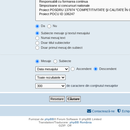
Da
Nu
Subiecte mesaje şi textul mesajului
Numai mesaj text
Doar titlul subiectelor
Doar primul mesaj din subiect
Mesaje
Subiecte
Ascendent
Descendent
de caractere din conţinutul mesajelor
Contactează-ne
Echip
Furnizat de
phpBB
® Forum Software © phpBB Limited
Translation/Traducere:
phpBB România
GZIP: Off