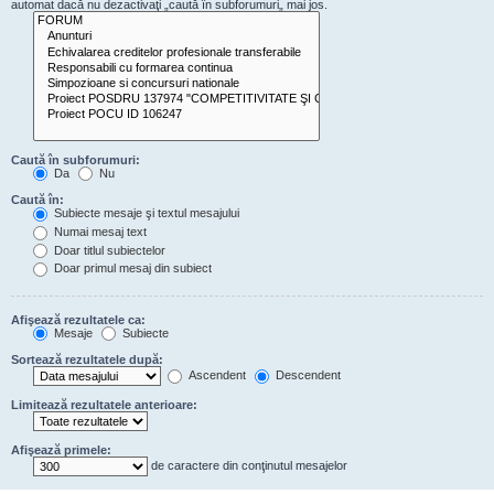
automat dacă nu dezactivaţi „caută în subforumuri„ mai jos.
Caută în subforumuri:
Da
Nu
Caută în:
Subiecte mesaje şi textul mesajului
Numai mesaj text
Doar titlul subiectelor
Doar primul mesaj din subiect
Afişează rezultatele ca:
Mesaje
Subiecte
Sortează rezultatele după:
Ascendent
Descendent
Limitează rezultatele anterioare:
Afişează primele:
de caractere din conţinutul mesajelor