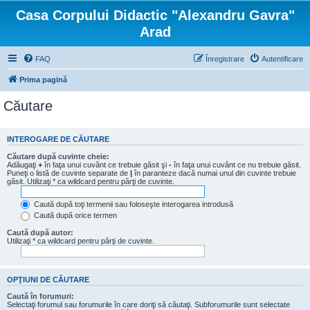
Casa Corpului Didactic "Alexandru Gavra"
Arad
FAQ
Înregistrare
Autentificare
Prima pagină
Căutare
INTEROGARE DE CĂUTARE
Căutare după cuvinte cheie:
Adăugaţi
+
în faţa unui cuvânt ce trebuie găsit şi
-
în faţa unui cuvânt ce nu trebuie găsit.
Puneţi o listă de cuvinte separate de
|
în paranteze dacă numai unul din cuvinte trebuie
găsit. Utilizaţi * ca wildcard pentru părţi de cuvinte.
Caută după toţi termenii sau foloseşte interogarea introdusă
Caută după orice termen
Caută după autor:
Utilizaţi * ca wildcard pentru părţi de cuvinte.
OPŢIUNI DE CĂUTARE
Caută în forumuri:
Selectaţi forumul sau forumurile în care doriţi să căutaţi. Subforumurile sunt selectate