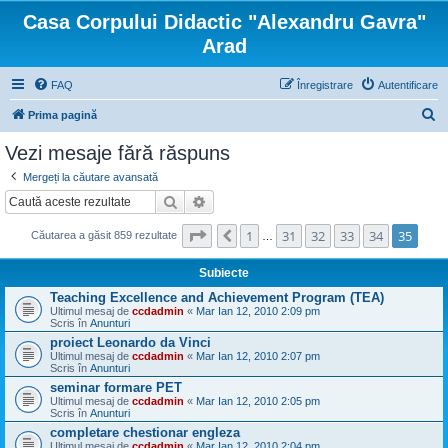
Casa Corpului Didactic "Alexandru Gavra"
Arad
FAQ
Înregistrare
Autentificare
C
Prima pagină
ă
Vezi mesaje fără răspuns
u
Mergeți la căutare avansată
t
Căutare
Căutare avansată
a
Pagina
35
din
35
1
31
32
33
34
35
Anterior
r
Căutarea a găsit 859 rezultate
…
e
Subiecte
Teaching Excellence and Achievement Program (TEA)
Ultimul mesaj de
ccdadmin
«
Mar Ian 12, 2010 2:09 pm
Scris în
Anunturi
proiect Leonardo da Vinci
Ultimul mesaj de
ccdadmin
«
Mar Ian 12, 2010 2:07 pm
Scris în
Anunturi
seminar formare PET
Ultimul mesaj de
ccdadmin
«
Mar Ian 12, 2010 2:05 pm
Scris în
Anunturi
completare chestionar engleza
Ultimul mesaj de
ccdadmin
«
Mar Ian 12, 2010 2:04 pm