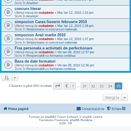
Scris în
Anunturi
concurs literar
Ultimul mesaj de
ccdadmin
«
Mar Ian 12, 2010 1:53 pm
Scris în
Anunturi
simpozion Caras-Severin februarie 2010
Ultimul mesaj de
ccdadmin
«
Mar Ian 12, 2010 1:38 pm
Scris în
Simpozioane si concursuri nationale
simpozion Arad martie 2010
Ultimul mesaj de
ccdadmin
«
Mar Ian 12, 2010 1:37 pm
Scris în
Simpozioane si concursuri nationale
Fisa personala a activitatii de perfectionare
Ultimul mesaj de
ccdadmin
«
Vin Ian 08, 2010 12:37 pm
Scris în
Responsabili cu formarea continua
Baza de date formatori
Ultimul mesaj de
ccdadmin
«
Vin Ian 08, 2010 12:36 pm
Scris în
Responsabili cu formarea continua
Pagina
35
din
35
1
31
32
33
34
35
Anterior
Căutarea a găsit 859 rezultate
…
Mergi la
Prima pagină
Contactează-ne
Echipa
Furnizat de
phpBB
® Forum Software © phpBB Limited
Translation/Traducere:
phpBB România
GZIP: Off