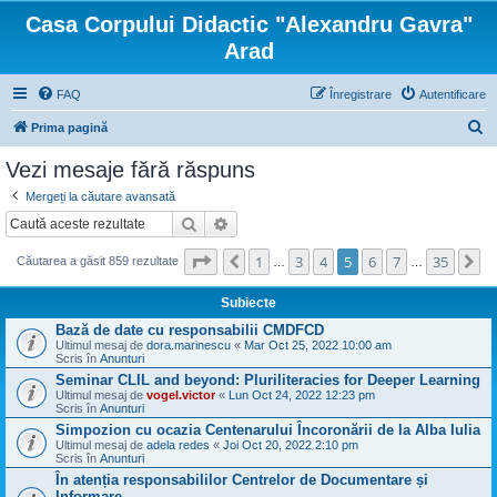
Casa Corpului Didactic "Alexandru Gavra"
Arad
FAQ
Înregistrare
Autentificare
C
Prima pagină
ă
Vezi mesaje fără răspuns
u
Mergeți la căutare avansată
t
Căutare
Căutare avansată
a
Pagina
5
din
35
1
3
4
5
6
7
35
Anterior
U
r
Căutarea a găsit 859 rezultate
…
…
e
Subiecte
Bază de date cu responsabilii CMDFCD
Ultimul mesaj de
dora.marinescu
«
Mar Oct 25, 2022 10:00 am
Scris în
Anunturi
Seminar CLIL and beyond: Pluriliteracies for Deeper Learning
Ultimul mesaj de
vogel.victor
«
Lun Oct 24, 2022 12:23 pm
Scris în
Anunturi
Simpozion cu ocazia Centenarului Încoronării de la Alba Iulia
Ultimul mesaj de
adela redes
«
Joi Oct 20, 2022 2:10 pm
Scris în
Anunturi
În atenția responsabililor Centrelor de Documentare și
Informare