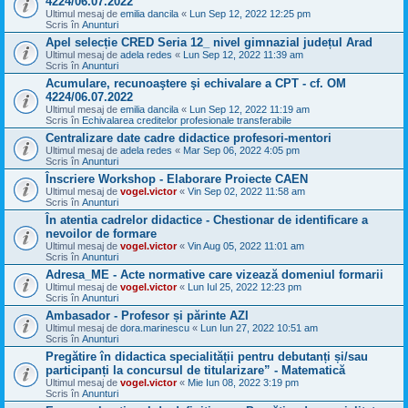
4224/06.07.2022
Ultimul mesaj de
emilia dancila
«
Lun Sep 12, 2022 12:25 pm
Scris în
Anunturi
Apel selecție CRED Seria 12_ nivel gimnazial județul Arad
Ultimul mesaj de
adela redes
«
Lun Sep 12, 2022 11:39 am
Scris în
Anunturi
Acumulare, recunoaştere şi echivalare a CPT - cf. OM
4224/06.07.2022
Ultimul mesaj de
emilia dancila
«
Lun Sep 12, 2022 11:19 am
Scris în
Echivalarea creditelor profesionale transferabile
Centralizare date cadre didactice profesori-mentori
Ultimul mesaj de
adela redes
«
Mar Sep 06, 2022 4:05 pm
Scris în
Anunturi
Înscriere Workshop - Elaborare Proiecte CAEN
Ultimul mesaj de
vogel.victor
«
Vin Sep 02, 2022 11:58 am
Scris în
Anunturi
În atentia cadrelor didactice - Chestionar de identificare a
nevoilor de formare
Ultimul mesaj de
vogel.victor
«
Vin Aug 05, 2022 11:01 am
Scris în
Anunturi
Adresa_ME - Acte normative care vizează domeniul formarii
Ultimul mesaj de
vogel.victor
«
Lun Iul 25, 2022 12:23 pm
Scris în
Anunturi
Ambasador - Profesor și părinte AZI
Ultimul mesaj de
dora.marinescu
«
Lun Iun 27, 2022 10:51 am
Scris în
Anunturi
Pregătire în didactica specialității pentru debutanți și/sau
participanți la concursul de titularizare” - Matematică
Ultimul mesaj de
vogel.victor
«
Mie Iun 08, 2022 3:19 pm
Scris în
Anunturi