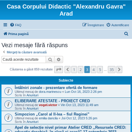
Casa Corpului Didactic "Alexandru Gavra"
Arad
FAQ
Înregistrare
Autentificare
C
Prima pagină
ă
Vezi mesaje fără răspuns
u
Mergeți la căutare avansată
t
Căutare
Căutare avansată
a
Pagina
3
din
35
1
2
3
4
5
35
Anterior
Urmă
r
Căutarea a găsit 859 rezultate
…
e
Subiecte
Întâlniri zonale - prezentare ofertă de formare
Ultimul mesaj de
dora.marinescu
«
Lun Oct 16, 2023 2:26 pm
Scris în
Anunturi
ELIBERARE ATESTATE - PROIECT CRED
Ultimul mesaj de
vogel.victor
«
Vin Oct 13, 2023 11:49 am
Scris în
Anunturi
Simpozion „Carol al II-lea – fiul Reginei”
Ultimul mesaj de
emilia dancila
«
Joi Oct 12, 2023 5:26 pm
Scris în
Anunturi
Apel de selecție nivel primar Atelier CRED ,,Resursele CRED:
educație deschisă, în clasă și acasă” 17 octombrie 2023