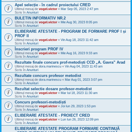
Apel selecție - în cadrul proiectului CRED
Ultimul mesaj de
vogel.victor
«
Mar Sep 05, 2023 2:47 pm
Scris în
Anunturi
BULETIN INFORMATIV NR.2
Ultimul mesaj de
vogel.victor
«
Mie Aug 30, 2023 8:05 pm
Scris în
Anunturi
ELIBERARE ATESTATE - PROGRAM DE FORMARE PROF I și
PROF II
Ultimul mesaj de
vogel.victor
«
Vin Aug 18, 2023 11:42 am
Scris în
Anunturi
Înscrieri program PROF IV
Ultimul mesaj de
vogel.victor
«
Mie Aug 16, 2023 9:33 am
Scris în
Anunturi
Rezultate finale concurs prof-metodiști CCD „A. Gavra” Arad
Ultimul mesaj de
dora.marinescu
«
Vin Aug 04, 2023 11:43 am
Scris în
Anunturi
Rezultate concurs profesor metodist
Ultimul mesaj de
dora.marinescu
«
Mar Aug 01, 2023 3:07 pm
Scris în
Anunturi
Rezultat selectie dosare profesor-metodist
Ultimul mesaj de
vogel.victor
«
Mar Iul 18, 2023 11:30 am
Scris în
Anunturi
Concurs profesori-metodiști
Ultimul mesaj de
vogel.victor
«
Joi Iun 29, 2023 1:53 pm
Scris în
Anunturi
ELIBERARE ATESTATE - PROIECT CRED
Ultimul mesaj de
vogel.victor
«
Lun Iun 26, 2023 12:09 pm
Scris în
Anunturi
ELIBERARE ATESTATE PROGRAM FORMARE CONTINUĂ