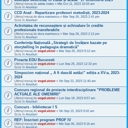
Ultimul mesaj de
adela redes
«
Mie Oct 11, 2023 10:03 am
Scris în
Anunturi
CCD Arad - Repartizare profesori metodiști, 2023-2024
Ultimul mesaj de
dora.marinescu
«
Mar Sep 26, 2023 2:41 pm
Scris în
Anunturi
Activitatea de recunoaștere și echivalare în credite
profesionale transferabile
Ultimul mesaj de
dora.marinescu
«
Mar Sep 26, 2023 2:12 pm
Scris în
Anunturi
Conferința Națională „Strategii de învățare bazate pe
storytelling în pedagogia dramatică”
Ultimul mesaj de
vogel.victor
«
Mar Sep 26, 2023 9:12 am
Scris în
Anunturi
Proacta EDU Bucuresti
Ultimul mesaj de
vogel.victor
«
Lun Sep 25, 2023 12:32 pm
Scris în
Anunturi
Simpozion național „ A fi dascăl astăzi” ediția a XV-a, 2023-
2024
Ultimul mesaj de
vogel.victor
«
Vin Sep 22, 2023 11:40 am
Scris în
Anunturi
Concurs regional de proiecte interdisciplinare ”PROBLEME
ACTUALE ALE OMENIRII”
Ultimul mesaj de
vogel.victor
«
Lun Sep 18, 2023 8:57 am
Scris în
Anunturi
Concurs - bibliotecar I S
Ultimul mesaj de
vogel.victor
«
Vin Sep 15, 2023 9:02 am
Scris în
Anunturi
REF: Înscrieri program PROF IV
Ultimul mesaj de
vogel.victor
«
Mie Sep 06, 2023 9:16 am
Scris în
Anunturi