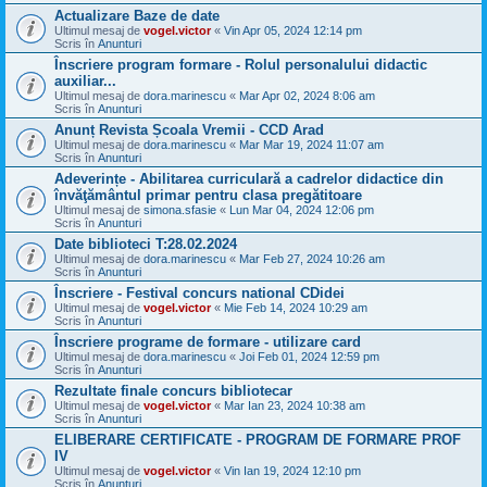
Actualizare Baze de date
Ultimul mesaj de
vogel.victor
«
Vin Apr 05, 2024 12:14 pm
Scris în
Anunturi
Înscriere program formare - Rolul personalului didactic
auxiliar...
Ultimul mesaj de
dora.marinescu
«
Mar Apr 02, 2024 8:06 am
Scris în
Anunturi
Anunț Revista Școala Vremii - CCD Arad
Ultimul mesaj de
dora.marinescu
«
Mar Mar 19, 2024 11:07 am
Scris în
Anunturi
Adeverințe - Abilitarea curriculară a cadrelor didactice din
învăţământul primar pentru clasa pregătitoare
Ultimul mesaj de
simona.sfasie
«
Lun Mar 04, 2024 12:06 pm
Scris în
Anunturi
Date biblioteci T:28.02.2024
Ultimul mesaj de
dora.marinescu
«
Mar Feb 27, 2024 10:26 am
Scris în
Anunturi
Înscriere - Festival concurs national CDidei
Ultimul mesaj de
vogel.victor
«
Mie Feb 14, 2024 10:29 am
Scris în
Anunturi
Înscriere programe de formare - utilizare card
Ultimul mesaj de
dora.marinescu
«
Joi Feb 01, 2024 12:59 pm
Scris în
Anunturi
Rezultate finale concurs bibliotecar
Ultimul mesaj de
vogel.victor
«
Mar Ian 23, 2024 10:38 am
Scris în
Anunturi
ELIBERARE CERTIFICATE - PROGRAM DE FORMARE PROF
IV
Ultimul mesaj de
vogel.victor
«
Vin Ian 19, 2024 12:10 pm
Scris în
Anunturi