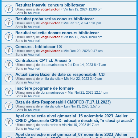
Rezultat interviu concurs bibliotecar
Ultimul mesaj de
vogel.victor
«
Vin Ian 19, 2024 12:00 pm
Scris în
Anunturi
Rezultat proba scrisa concurs bibliotecar
Ultimul mesaj de
vogel.victor
«
Mie Ian 17, 2024 1:01 pm
Scris în
Anunturi
Rezultat selectie dosare concurs bibliotecar
Ultimul mesaj de
vogel.victor
«
Vin Ian 12, 2024 10:00 am
Scris în
Anunturi
Concurs - bibliotecar I S
Ultimul mesaj de
vogel.victor
«
Mie Dec 20, 2023 9:47 am
Scris în
Anunturi
Centralizare CPT cf. Anexei 5
Ultimul mesaj de
dora.marinescu
«
Joi Dec 14, 2023 8:47 am
Scris în
Anunturi
Actualizarea Bazei de date cu responsabilii CDI
Ultimul mesaj de
emilia dancila
«
Mie Noi 22, 2023 3:40 pm
Scris în
Anunturi
Înscriere programe de formare
Ultimul mesaj de
dora.marinescu
«
Mar Noi 21, 2023 12:14 pm
Scris în
Anunturi
Baza de date Responsabili CMDFCD (T.17.11.2023)
Ultimul mesaj de
emilia dancila
«
Lun Noi 13, 2023 1:57 pm
Scris în
Anunturi
Apel de selecție nivel gimnazial_15 noiembrie 2023_Atelier
CRED ,,Resursele CRED: educație deschisă, în clasă și acasă”
Ultimul mesaj de
adela redes
«
Vin Noi 10, 2023 8:17 am
Scris în
Anunturi
Apel de selecție nivel gimnazial_07 noiembrie 2023_Atelier