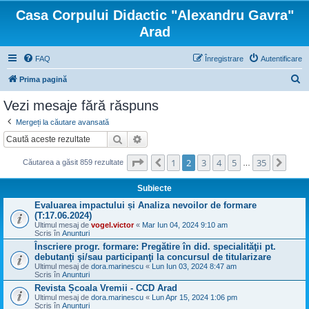
Casa Corpului Didactic "Alexandru Gavra"
Arad
FAQ
Înregistrare
Autentificare
C
Prima pagină
ă
Vezi mesaje fără răspuns
u
Mergeți la căutare avansată
t
Căutare
Căutare avansată
a
Pagina
2
din
35
1
2
3
4
5
35
Anterior
Urmă
r
Căutarea a găsit 859 rezultate
…
e
Subiecte
Evaluarea impactului și Analiza nevoilor de formare
(T:17.06.2024)
Ultimul mesaj de
vogel.victor
«
Mar Iun 04, 2024 9:10 am
Scris în
Anunturi
Înscriere progr. formare: Pregătire în did. specialităţii pt.
debutanţi şi/sau participanţi la concursul de titularizare
Ultimul mesaj de
dora.marinescu
«
Lun Iun 03, 2024 8:47 am
Scris în
Anunturi
Revista Școala Vremii - CCD Arad
Ultimul mesaj de
dora.marinescu
«
Lun Apr 15, 2024 1:06 pm
Scris în
Anunturi