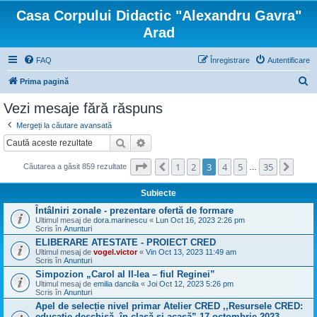
Casa Corpului Didactic "Alexandru Gavra"
Arad
FAQ
Înregistrare
Autentificare
C
Prima pagină
ă
Vezi mesaje fără răspuns
u
Mergeți la căutare avansată
t
Căutare
Căutare avansată
a
Pagina
3
din
35
1
2
3
4
5
35
Anterior
Urmă
r
Căutarea a găsit 859 rezultate
…
e
Subiecte
Întâlniri zonale - prezentare ofertă de formare
Ultimul mesaj de
dora.marinescu
«
Lun Oct 16, 2023 2:26 pm
Scris în
Anunturi
ELIBERARE ATESTATE - PROIECT CRED
Ultimul mesaj de
vogel.victor
«
Vin Oct 13, 2023 11:49 am
Scris în
Anunturi
Simpozion „Carol al II-lea – fiul Reginei”
Ultimul mesaj de
emilia dancila
«
Joi Oct 12, 2023 5:26 pm
Scris în
Anunturi
Apel de selecție nivel primar Atelier CRED ,,Resursele CRED:
educație deschisă, în clasă și acasă” 17 octombrie 2023