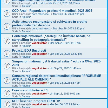
Ultimul mesaj de
adela redes
«
Mie Oct 11, 2023 10:03 am
Scris în
Anunturi
CCD Arad - Repartizare profesori metodiști, 2023-2024
Ultimul mesaj de
dora.marinescu
«
Mar Sep 26, 2023 2:41 pm
Scris în
Anunturi
Activitatea de recunoaștere și echivalare în credite
profesionale transferabile
Ultimul mesaj de
dora.marinescu
«
Mar Sep 26, 2023 2:12 pm
Scris în
Anunturi
Conferința Națională „Strategii de învățare bazate pe
storytelling în pedagogia dramatică”
Ultimul mesaj de
vogel.victor
«
Mar Sep 26, 2023 9:12 am
Scris în
Anunturi
Proacta EDU Bucuresti
Ultimul mesaj de
vogel.victor
«
Lun Sep 25, 2023 12:32 pm
Scris în
Anunturi
Simpozion național „ A fi dascăl astăzi” ediția a XV-a, 2023-
2024
Ultimul mesaj de
vogel.victor
«
Vin Sep 22, 2023 11:40 am
Scris în
Anunturi
Concurs regional de proiecte interdisciplinare ”PROBLEME
ACTUALE ALE OMENIRII”
Ultimul mesaj de
vogel.victor
«
Lun Sep 18, 2023 8:57 am
Scris în
Anunturi
Concurs - bibliotecar I S
Ultimul mesaj de
vogel.victor
«
Vin Sep 15, 2023 9:02 am
Scris în
Anunturi
REF: Înscrieri program PROF IV
Ultimul mesaj de
vogel.victor
«
Mie Sep 06, 2023 9:16 am
Scris în
Anunturi