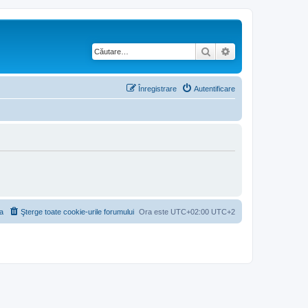
Căutare
Căutare avansată
Înregistrare
Autentificare
a
Şterge toate cookie-urile forumului
Ora este UTC+02:00 UTC+2