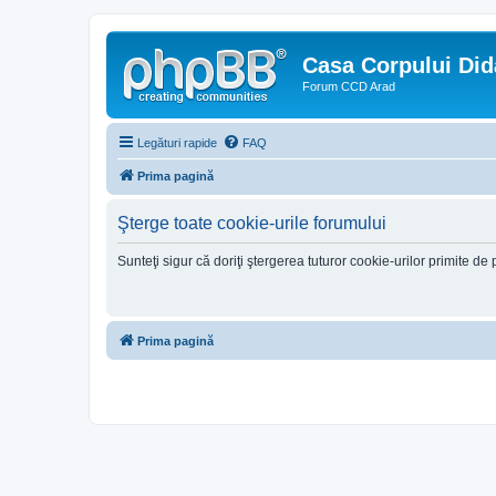
Casa Corpului Did
Forum CCD Arad
Legături rapide
FAQ
Prima pagină
Şterge toate cookie-urile forumului
Sunteţi sigur că doriţi ştergerea tuturor cookie-urilor primite d
Prima pagină