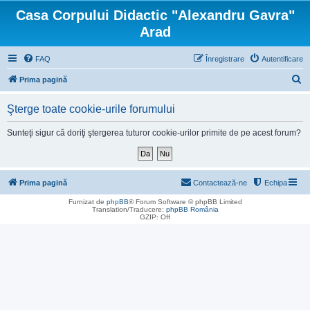
Casa Corpului Didactic "Alexandru Gavra"
Arad
FAQ
Înregistrare
Autentificare
C
Prima pagină
ă
Şterge toate cookie-urile forumului
u
t
Sunteţi sigur că doriţi ştergerea tuturor cookie-urilor primite de pe acest forum?
a
r
e
Prima pagină
Contactează-ne
Echipa
Furnizat de
phpBB
® Forum Software © phpBB Limited
Translation/Traducere:
phpBB România
GZIP: Off