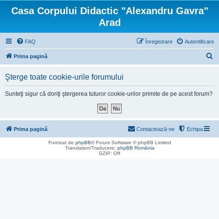
Casa Corpului Didactic "Alexandru Gavra"
Arad
FAQ
Înregistrare
Autentificare
C
Prima pagină
ă
Şterge toate cookie-urile forumului
u
t
Sunteţi sigur că doriţi ştergerea tuturor cookie-urilor primite de pe acest forum?
a
r
e
Prima pagină
Contactează-ne
Echipa
Furnizat de
phpBB
® Forum Software © phpBB Limited
Translation/Traducere:
phpBB România
GZIP: Off