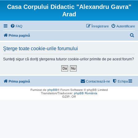
Casa Corpului Didactic "Alexandru Gavra"
Arad
FAQ
Înregistrare
Autentificare
C
Prima pagină
ă
Şterge toate cookie-urile forumului
u
t
Sunteţi sigur că doriţi ştergerea tuturor cookie-urilor primite de pe acest forum?
a
r
e
Prima pagină
Contactează-ne
Echipa
Furnizat de
phpBB
® Forum Software © phpBB Limited
Translation/Traducere:
phpBB România
GZIP: Off