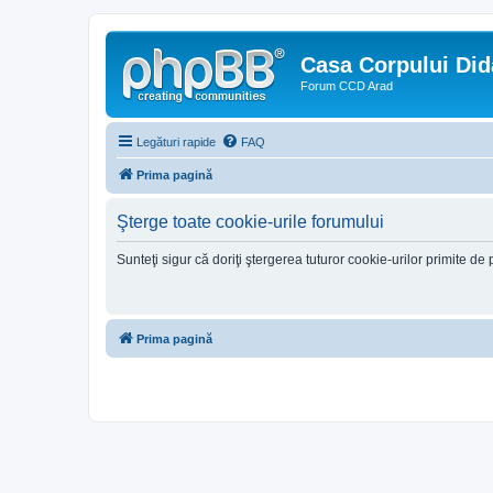
Casa Corpului Did
Forum CCD Arad
Legături rapide
FAQ
Prima pagină
Şterge toate cookie-urile forumului
Sunteţi sigur că doriţi ştergerea tuturor cookie-urilor primite d
Prima pagină