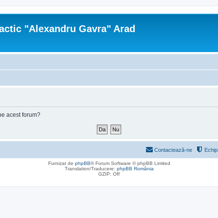
actic "Alexandru Gavra" Arad
e pe acest forum?
Contactează-ne
Echip
Furnizat de
phpBB
® Forum Software © phpBB Limited
Translation/Traducere:
phpBB România
GZIP: Off