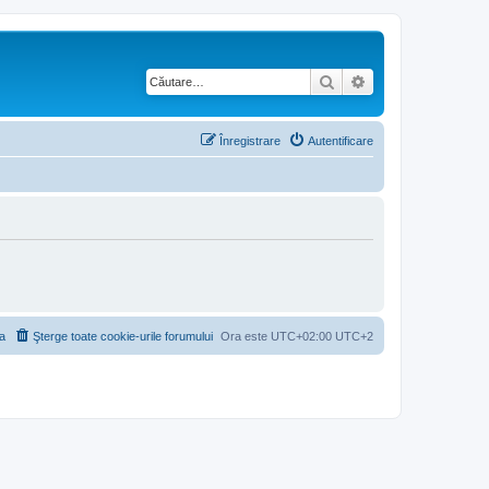
Căutare
Căutare avansată
Înregistrare
Autentificare
a
Şterge toate cookie-urile forumului
Ora este UTC+02:00 UTC+2