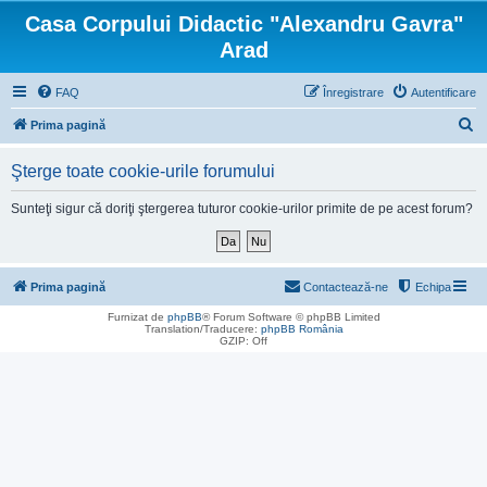
Casa Corpului Didactic "Alexandru Gavra"
Arad
FAQ
Înregistrare
Autentificare
C
Prima pagină
ă
Şterge toate cookie-urile forumului
u
t
Sunteţi sigur că doriţi ştergerea tuturor cookie-urilor primite de pe acest forum?
a
r
e
Prima pagină
Contactează-ne
Echipa
Furnizat de
phpBB
® Forum Software © phpBB Limited
Translation/Traducere:
phpBB România
GZIP: Off