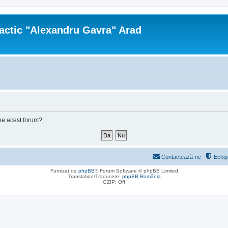
actic "Alexandru Gavra" Arad
e pe acest forum?
Contactează-ne
Echip
Furnizat de
phpBB
® Forum Software © phpBB Limited
Translation/Traducere:
phpBB România
GZIP: Off