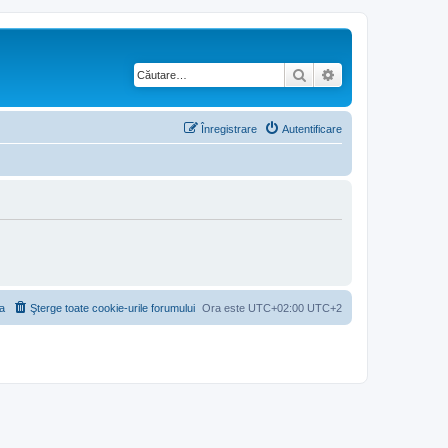
Căutare
Căutare avansată
Înregistrare
Autentificare
a
Şterge toate cookie-urile forumului
Ora este UTC+02:00 UTC+2