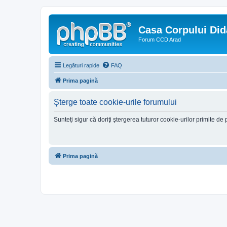
Casa Corpului Did
Forum CCD Arad
Legături rapide
FAQ
Prima pagină
Şterge toate cookie-urile forumului
Sunteţi sigur că doriţi ştergerea tuturor cookie-urilor primite d
Prima pagină