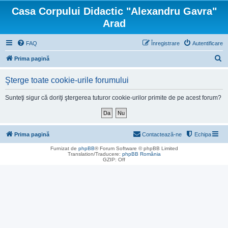
Casa Corpului Didactic "Alexandru Gavra"
Arad
FAQ
Înregistrare
Autentificare
C
Prima pagină
ă
Şterge toate cookie-urile forumului
u
t
Sunteţi sigur că doriţi ştergerea tuturor cookie-urilor primite de pe acest forum?
a
r
e
Prima pagină
Contactează-ne
Echipa
Furnizat de
phpBB
® Forum Software © phpBB Limited
Translation/Traducere:
phpBB România
GZIP: Off