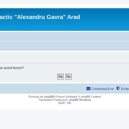
actic "Alexandru Gavra" Arad
e pe acest forum?
Contactează-ne
Echip
Furnizat de
phpBB
® Forum Software © phpBB Limited
Translation/Traducere:
phpBB România
GZIP: Off