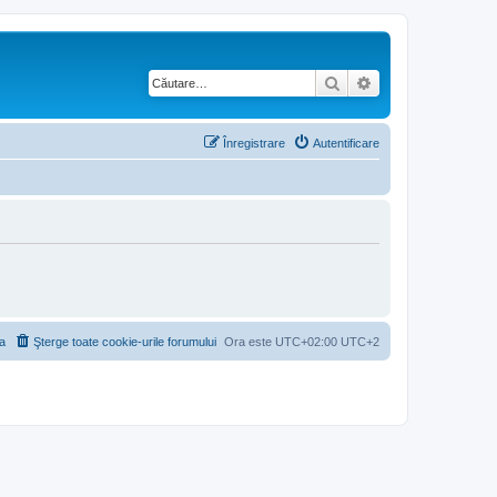
Căutare
Căutare avansată
Înregistrare
Autentificare
a
Şterge toate cookie-urile forumului
Ora este UTC+02:00 UTC+2