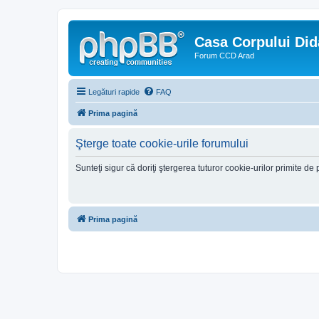
Casa Corpului Did
Forum CCD Arad
Legături rapide
FAQ
Prima pagină
Şterge toate cookie-urile forumului
Sunteţi sigur că doriţi ştergerea tuturor cookie-urilor primite d
Prima pagină