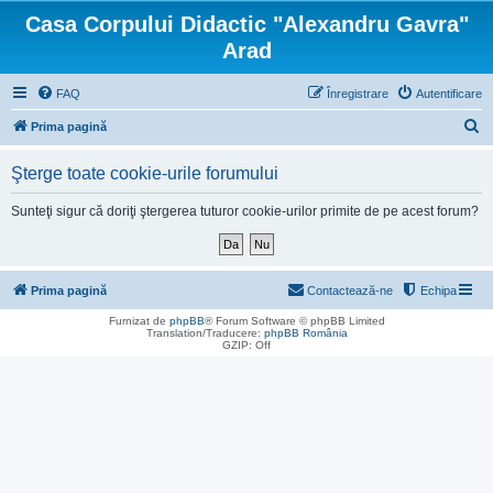
Casa Corpului Didactic "Alexandru Gavra"
Arad
FAQ
Înregistrare
Autentificare
C
Prima pagină
ă
Şterge toate cookie-urile forumului
u
t
Sunteţi sigur că doriţi ştergerea tuturor cookie-urilor primite de pe acest forum?
a
r
e
Prima pagină
Contactează-ne
Echipa
Furnizat de
phpBB
® Forum Software © phpBB Limited
Translation/Traducere:
phpBB România
GZIP: Off