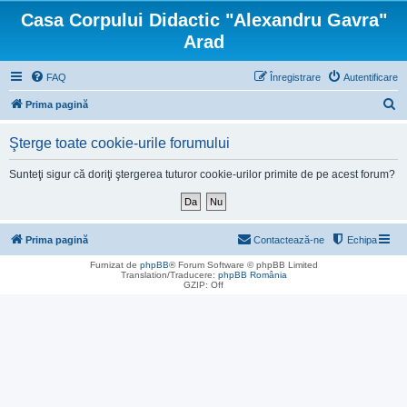
Casa Corpului Didactic "Alexandru Gavra"
Arad
FAQ
Înregistrare
Autentificare
C
Prima pagină
ă
Şterge toate cookie-urile forumului
u
t
Sunteţi sigur că doriţi ştergerea tuturor cookie-urilor primite de pe acest forum?
a
r
e
Prima pagină
Contactează-ne
Echipa
Furnizat de
phpBB
® Forum Software © phpBB Limited
Translation/Traducere:
phpBB România
GZIP: Off