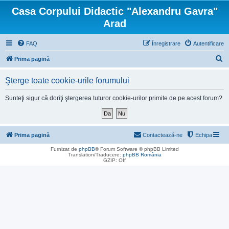
Casa Corpului Didactic "Alexandru Gavra"
Arad
FAQ
Înregistrare
Autentificare
C
Prima pagină
ă
Şterge toate cookie-urile forumului
u
t
Sunteţi sigur că doriţi ştergerea tuturor cookie-urilor primite de pe acest forum?
a
r
e
Prima pagină
Contactează-ne
Echipa
Furnizat de
phpBB
® Forum Software © phpBB Limited
Translation/Traducere:
phpBB România
GZIP: Off