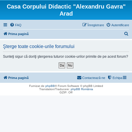
Casa Corpului Didactic "Alexandru Gavra"
Arad
FAQ
Înregistrare
Autentificare
C
Prima pagină
ă
Şterge toate cookie-urile forumului
u
t
Sunteţi sigur că doriţi ştergerea tuturor cookie-urilor primite de pe acest forum?
a
r
e
Prima pagină
Contactează-ne
Echipa
Furnizat de
phpBB
® Forum Software © phpBB Limited
Translation/Traducere:
phpBB România
GZIP: Off