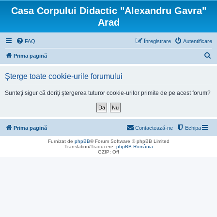
Casa Corpului Didactic "Alexandru Gavra"
Arad
FAQ
Înregistrare
Autentificare
C
Prima pagină
ă
Şterge toate cookie-urile forumului
u
t
Sunteţi sigur că doriţi ştergerea tuturor cookie-urilor primite de pe acest forum?
a
r
e
Prima pagină
Contactează-ne
Echipa
Furnizat de
phpBB
® Forum Software © phpBB Limited
Translation/Traducere:
phpBB România
GZIP: Off