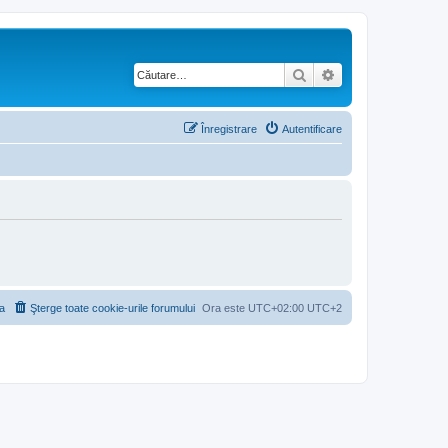
Căutare
Căutare avansată
Înregistrare
Autentificare
a
Şterge toate cookie-urile forumului
Ora este UTC+02:00 UTC+2