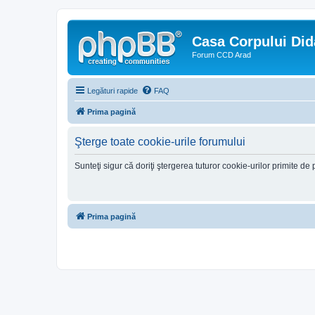
Casa Corpului Did
Forum CCD Arad
Legături rapide
FAQ
Prima pagină
Şterge toate cookie-urile forumului
Sunteţi sigur că doriţi ştergerea tuturor cookie-urilor primite d
Prima pagină