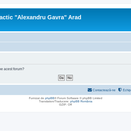
actic "Alexandru Gavra" Arad
e pe acest forum?
Contactează-ne
Echip
Furnizat de
phpBB
® Forum Software © phpBB Limited
Translation/Traducere:
phpBB România
GZIP: Off