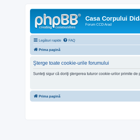
Casa Corpului Did
Forum CCD Arad
Legături rapide
FAQ
Prima pagină
Şterge toate cookie-urile forumului
Sunteţi sigur că doriţi ştergerea tuturor cookie-urilor primite d
Prima pagină