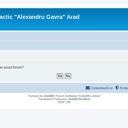
actic "Alexandru Gavra" Arad
e pe acest forum?
Contactează-ne
Echip
Furnizat de
phpBB
® Forum Software © phpBB Limited
Translation/Traducere:
phpBB România
GZIP: Off