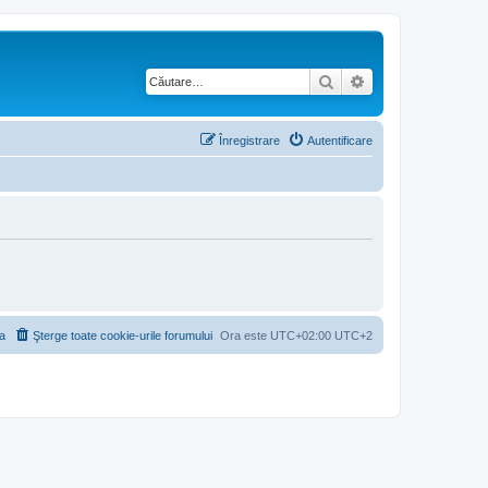
Căutare
Căutare avansată
Înregistrare
Autentificare
a
Şterge toate cookie-urile forumului
Ora este UTC+02:00 UTC+2