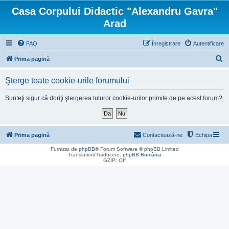
Casa Corpului Didactic "Alexandru Gavra"
Arad
FAQ
Înregistrare
Autentificare
C
Prima pagină
ă
Şterge toate cookie-urile forumului
u
t
Sunteţi sigur că doriţi ştergerea tuturor cookie-urilor primite de pe acest forum?
a
r
e
Prima pagină
Contactează-ne
Echipa
Furnizat de
phpBB
® Forum Software © phpBB Limited
Translation/Traducere:
phpBB România
GZIP: Off