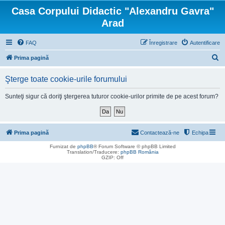
Casa Corpului Didactic "Alexandru Gavra"
Arad
FAQ
Înregistrare
Autentificare
C
Prima pagină
ă
Şterge toate cookie-urile forumului
u
t
Sunteţi sigur că doriţi ştergerea tuturor cookie-urilor primite de pe acest forum?
a
r
e
Prima pagină
Contactează-ne
Echipa
Furnizat de
phpBB
® Forum Software © phpBB Limited
Translation/Traducere:
phpBB România
GZIP: Off