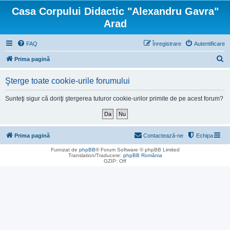
Casa Corpului Didactic "Alexandru Gavra"
Arad
FAQ
Înregistrare
Autentificare
C
Prima pagină
ă
Şterge toate cookie-urile forumului
u
t
Sunteţi sigur că doriţi ştergerea tuturor cookie-urilor primite de pe acest forum?
a
r
e
Prima pagină
Contactează-ne
Echipa
Furnizat de
phpBB
® Forum Software © phpBB Limited
Translation/Traducere:
phpBB România
GZIP: Off