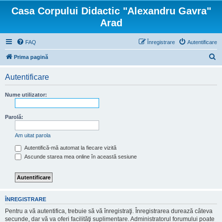
Casa Corpului Didactic "Alexandru Gavra"
Arad
FAQ
Înregistrare
Autentificare
C
Prima pagină
ă
Autentificare
u
t
Nume utilizator:
a
r
Parolă:
e
Am uitat parola
Autentifică-mă automat la fiecare vizită
Ascunde starea mea online în această sesiune
ÎNREGISTRARE
Pentru a vă autentifica, trebuie să vă înregistraţi. Înregistrarea durează câteva
secunde, dar vă va oferi facilităţi suplimentare. Administratorul forumului poate