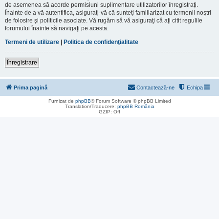
de asemenea să acorde permisiuni suplimentare utilizatorilor înregistraţi.
Înainte de a vă autentifica, asiguraţi-vă că sunteţi familiarizat cu termenii noştri
de folosire şi politicile asociate. Vă rugăm să vă asiguraţi că aţi citit regulile
forumului înainte să navigaţi pe acesta.
Termeni de utilizare
|
Politica de confidenţialitate
Înregistrare
Prima pagină
Contactează-ne
Echipa
Furnizat de
phpBB
® Forum Software © phpBB Limited
Translation/Traducere:
phpBB România
GZIP: Off