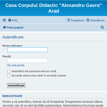
Casa Corpului Didactic "Alexandru Gavra"
Arad
FAQ
Înregistrare
Autentificare
C
Prima pagină
ă
Autentificare
u
t
Nume utilizator:
a
r
Parolă:
e
Am uitat parola
Autentifică-mă automat la fiecare vizită
Ascunde starea mea online în această sesiune
ÎNREGISTRARE
Pentru a vă autentifica, trebuie să vă înregistraţi. Înregistrarea durează câteva
secunde, dar vă va oferi facilităţi suplimentare. Administratorul forumului poate