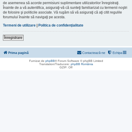
de asemenea să acorde permisiuni suplimentare utilizatorilor înregistraţi.
Înainte de a vă autentifica, asiguraţi-vă că sunteţi familiarizat cu termenii noştri
de folosire şi politicile asociate. Vă rugăm să vă asiguraţi că aţi citit regulile
forumului înainte să navigaţi pe acesta.
Termeni de utilizare
|
Politica de confidenţialitate
Înregistrare
Prima pagină
Contactează-ne
Echipa
Furnizat de
phpBB
® Forum Software © phpBB Limited
Translation/Traducere:
phpBB România
GZIP: Off