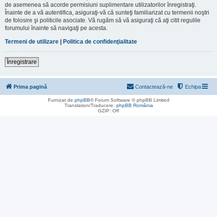
de asemenea să acorde permisiuni suplimentare utilizatorilor înregistraţi.
Înainte de a vă autentifica, asiguraţi-vă că sunteţi familiarizat cu termenii noştri
de folosire şi politicile asociate. Vă rugăm să vă asiguraţi că aţi citit regulile
forumului înainte să navigaţi pe acesta.
Termeni de utilizare
|
Politica de confidenţialitate
Înregistrare
Prima pagină
Contactează-ne
Echipa
Furnizat de
phpBB
® Forum Software © phpBB Limited
Translation/Traducere:
phpBB România
GZIP: Off