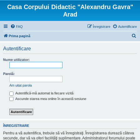
Casa Corpului Didactic "Alexandru Gavra"
Arad
FAQ
Înregistrare
Autentificare
C
Prima pagină
ă
Autentificare
u
t
Nume utilizator:
a
r
Parolă:
e
Am uitat parola
Autentifică-mă automat la fiecare vizită
Ascunde starea mea online în această sesiune
ÎNREGISTRARE
Pentru a vă autentifica, trebuie să vă înregistraţi. Înregistrarea durează câteva
secunde, dar vă va oferi facilităţi suplimentare. Administratorul forumului poate