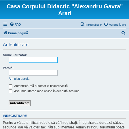
Casa Corpului Didactic "Alexandru Gavra"
Arad
FAQ
Înregistrare
Autentificare
C
Prima pagină
ă
Autentificare
u
t
Nume utilizator:
a
r
Parolă:
e
Am uitat parola
Autentifică-mă automat la fiecare vizită
Ascunde starea mea online în această sesiune
ÎNREGISTRARE
Pentru a vă autentifica, trebuie să vă înregistraţi. Înregistrarea durează câteva
secunde, dar vă va oferi facilităţi suplimentare. Administratorul forumului poate