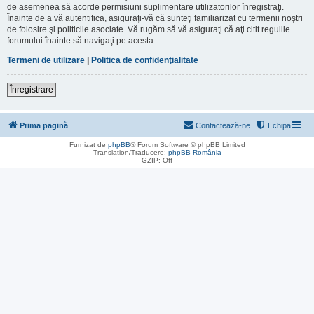
de asemenea să acorde permisiuni suplimentare utilizatorilor înregistraţi.
Înainte de a vă autentifica, asiguraţi-vă că sunteţi familiarizat cu termenii noştri
de folosire şi politicile asociate. Vă rugăm să vă asiguraţi că aţi citit regulile
forumului înainte să navigaţi pe acesta.
Termeni de utilizare
|
Politica de confidenţialitate
Înregistrare
Prima pagină
Contactează-ne
Echipa
Furnizat de
phpBB
® Forum Software © phpBB Limited
Translation/Traducere:
phpBB România
GZIP: Off