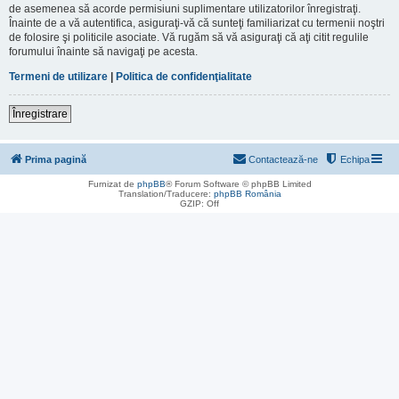
de asemenea să acorde permisiuni suplimentare utilizatorilor înregistraţi.
Înainte de a vă autentifica, asiguraţi-vă că sunteţi familiarizat cu termenii noştri
de folosire şi politicile asociate. Vă rugăm să vă asiguraţi că aţi citit regulile
forumului înainte să navigaţi pe acesta.
Termeni de utilizare
|
Politica de confidenţialitate
Înregistrare
Prima pagină
Contactează-ne
Echipa
Furnizat de
phpBB
® Forum Software © phpBB Limited
Translation/Traducere:
phpBB România
GZIP: Off