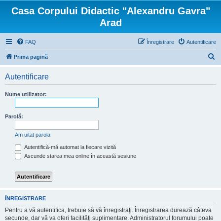
Casa Corpului Didactic "Alexandru Gavra"
Arad
FAQ
Înregistrare
Autentificare
C
Prima pagină
ă
Autentificare
u
t
Nume utilizator:
a
r
Parolă:
e
Am uitat parola
Autentifică-mă automat la fiecare vizită
Ascunde starea mea online în această sesiune
ÎNREGISTRARE
Pentru a vă autentifica, trebuie să vă înregistraţi. Înregistrarea durează câteva
secunde, dar vă va oferi facilităţi suplimentare. Administratorul forumului poate