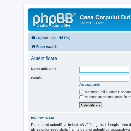
Casa Corpului Did
Forum CCD Arad
Legături rapide
FAQ
Prima pagină
Autentificare
Nume utilizator:
Parolă:
Am uitat parola
Autentifică-mă automat la fiecare 
Ascunde starea mea online în a
ÎNREGISTRARE
Pentru a vă autentifica, trebuie să vă înregistraţi. Înregistrar
utilizatorilor înregistraţi. Înainte de a vă autentifica, asiguraţi-v