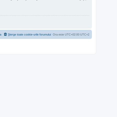
a
Şterge toate cookie-urile forumului
Ora este UTC+02:00 UTC+2