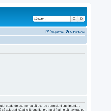
Căutare
Căutare avansată
Înregistrare
Autentificare
forumului poate de asemenea să acorde permisiuni suplimentare
să vă asiguraţi că aţi citit regulile forumului înainte să navigaţi pe