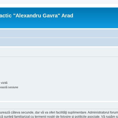
actic "Alexandru Gavra" Arad
vizită
ceastă sesiune
ea durează câteva secunde, dar vă va oferi facilităţi suplimentare. Administratorul 
ă că sunteţi familiarizat cu termenii noştri de folosire şi politicile asociate. Vă rugăm 