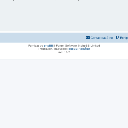
Contactează-ne
Echip
Furnizat de
phpBB
® Forum Software © phpBB Limited
Translation/Traducere:
phpBB România
GZIP: Off