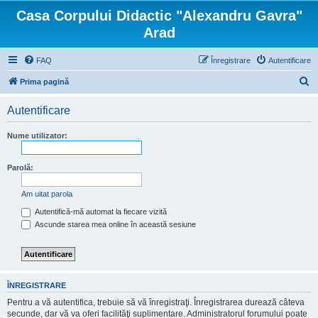
Casa Corpului Didactic "Alexandru Gavra"
Arad
FAQ
Înregistrare
Autentificare
C
Prima pagină
ă
Autentificare
u
t
Nume utilizator:
a
r
Parolă:
e
Am uitat parola
Autentifică-mă automat la fiecare vizită
Ascunde starea mea online în această sesiune
ÎNREGISTRARE
Pentru a vă autentifica, trebuie să vă înregistraţi. Înregistrarea durează câteva
secunde, dar vă va oferi facilităţi suplimentare. Administratorul forumului poate