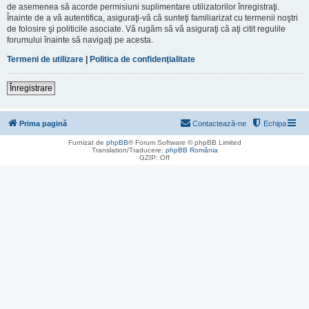
de asemenea să acorde permisiuni suplimentare utilizatorilor înregistraţi.
Înainte de a vă autentifica, asiguraţi-vă că sunteţi familiarizat cu termenii noştri
de folosire şi politicile asociate. Vă rugăm să vă asiguraţi că aţi citit regulile
forumului înainte să navigaţi pe acesta.
Termeni de utilizare
|
Politica de confidenţialitate
Înregistrare
Prima pagină
Contactează-ne
Echipa
Furnizat de
phpBB
® Forum Software © phpBB Limited
Translation/Traducere:
phpBB România
GZIP: Off