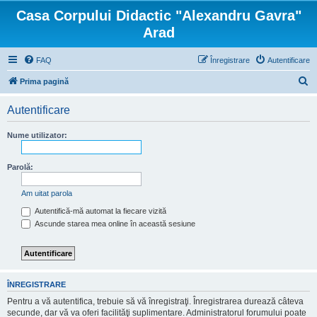
Casa Corpului Didactic "Alexandru Gavra"
Arad
FAQ
Înregistrare
Autentificare
C
Prima pagină
ă
Autentificare
u
t
Nume utilizator:
a
r
Parolă:
e
Am uitat parola
Autentifică-mă automat la fiecare vizită
Ascunde starea mea online în această sesiune
ÎNREGISTRARE
Pentru a vă autentifica, trebuie să vă înregistraţi. Înregistrarea durează câteva
secunde, dar vă va oferi facilităţi suplimentare. Administratorul forumului poate