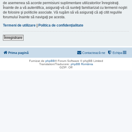
de asemenea să acorde permisiuni suplimentare utilizatorilor înregistraţi.
Înainte de a vă autentifica, asiguraţi-vă că sunteţi familiarizat cu termenii noştri
de folosire şi politicile asociate. Vă rugăm să vă asiguraţi că aţi citit regulile
forumului înainte să navigaţi pe acesta.
Termeni de utilizare
|
Politica de confidenţialitate
Înregistrare
Prima pagină
Contactează-ne
Echipa
Furnizat de
phpBB
® Forum Software © phpBB Limited
Translation/Traducere:
phpBB România
GZIP: Off