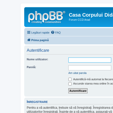
Casa Corpului Did
Forum CCD Arad
Legături rapide
FAQ
Prima pagină
Autentificare
Nume utilizator:
Parolă:
Am uitat parola
Autentifică-mă automat la fiecare 
Ascunde starea mea online în a
ÎNREGISTRARE
Pentru a vă autentifica, trebuie să vă înregistraţi. Înregistrar
utilizatorilor înregistraţi. Înainte de a vă autentifica, asiguraţi-v