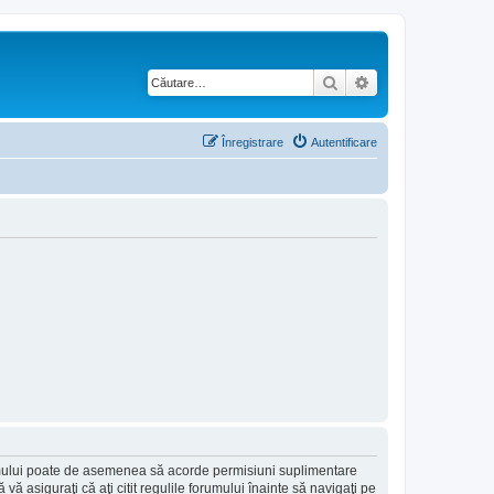
Căutare
Căutare avansată
Înregistrare
Autentificare
forumului poate de asemenea să acorde permisiuni suplimentare
să vă asiguraţi că aţi citit regulile forumului înainte să navigaţi pe