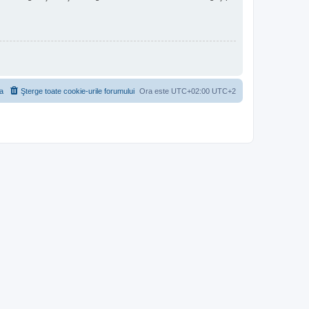
a
Şterge toate cookie-urile forumului
Ora este UTC+02:00 UTC+2