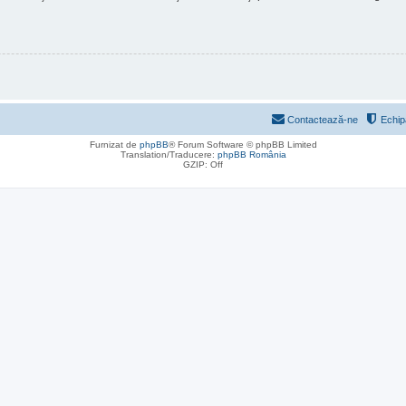
Contactează-ne
Echip
Furnizat de
phpBB
® Forum Software © phpBB Limited
Translation/Traducere:
phpBB România
GZIP: Off