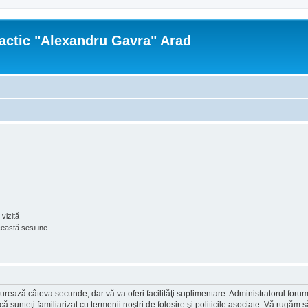
actic "Alexandru Gavra" Arad
vizită
ceastă sesiune
ea durează câteva secunde, dar vă va oferi facilităţi suplimentare. Administratorul 
ă că sunteţi familiarizat cu termenii noştri de folosire şi politicile asociate. Vă rugăm 