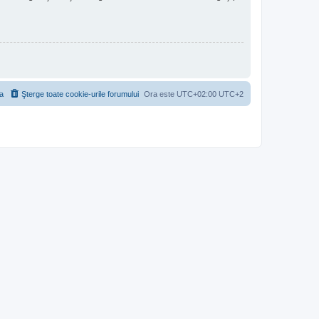
a
Şterge toate cookie-urile forumului
Ora este UTC+02:00 UTC+2