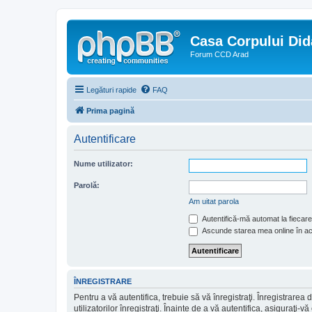
Casa Corpului Did
Forum CCD Arad
Legături rapide
FAQ
Prima pagină
Autentificare
Nume utilizator:
Parolă:
Am uitat parola
Autentifică-mă automat la fiecare 
Ascunde starea mea online în a
ÎNREGISTRARE
Pentru a vă autentifica, trebuie să vă înregistraţi. Înregistrar
utilizatorilor înregistraţi. Înainte de a vă autentifica, asiguraţi-v