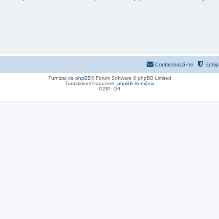
Contactează-ne
Echip
Furnizat de
phpBB
® Forum Software © phpBB Limited
Translation/Traducere:
phpBB România
GZIP: Off