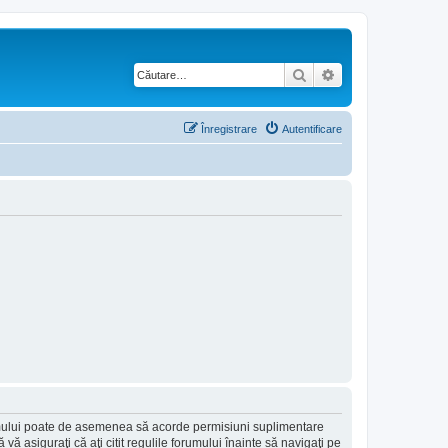
Căutare
Căutare avansată
Înregistrare
Autentificare
forumului poate de asemenea să acorde permisiuni suplimentare
să vă asiguraţi că aţi citit regulile forumului înainte să navigaţi pe