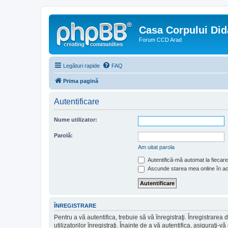
Casa Corpului Did
Forum CCD Arad
Legături rapide
FAQ
Prima pagină
Autentificare
Nume utilizator:
Parolă:
Am uitat parola
Autentifică-mă automat la fiecare 
Ascunde starea mea online în a
ÎNREGISTRARE
Pentru a vă autentifica, trebuie să vă înregistraţi. Înregistrar
utilizatorilor înregistraţi. Înainte de a vă autentifica, asiguraţi-v