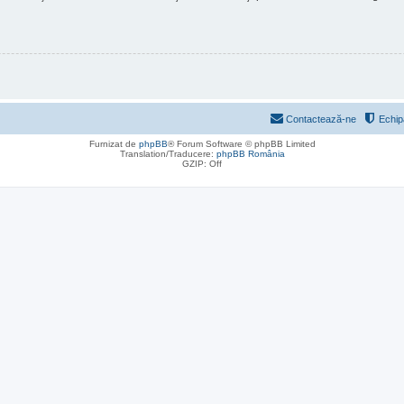
Contactează-ne
Echip
Furnizat de
phpBB
® Forum Software © phpBB Limited
Translation/Traducere:
phpBB România
GZIP: Off