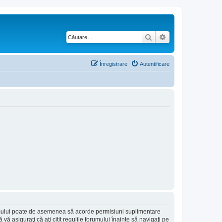
Căutare
Căutare avansată
Înregistrare
Autentificare
forumului poate de asemenea să acorde permisiuni suplimentare
să vă asiguraţi că aţi citit regulile forumului înainte să navigaţi pe