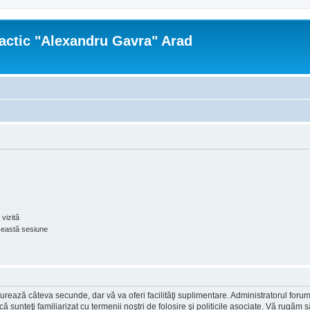
actic "Alexandru Gavra" Arad
vizită
ceastă sesiune
ea durează câteva secunde, dar vă va oferi facilităţi suplimentare. Administratorul 
ă că sunteţi familiarizat cu termenii noştri de folosire şi politicile asociate. Vă rugăm 