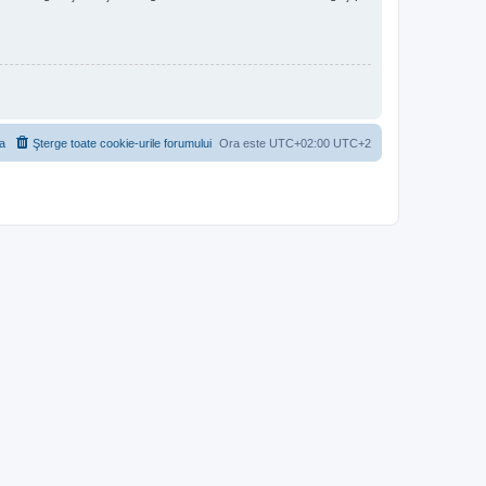
a
Şterge toate cookie-urile forumului
Ora este UTC+02:00 UTC+2