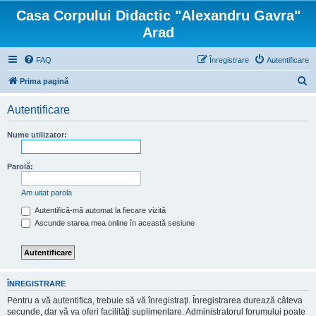
Casa Corpului Didactic "Alexandru Gavra"
Arad
FAQ
Înregistrare
Autentificare
C
Prima pagină
ă
Autentificare
u
t
Nume utilizator:
a
r
Parolă:
e
Am uitat parola
Autentifică-mă automat la fiecare vizită
Ascunde starea mea online în această sesiune
ÎNREGISTRARE
Pentru a vă autentifica, trebuie să vă înregistraţi. Înregistrarea durează câteva
secunde, dar vă va oferi facilităţi suplimentare. Administratorul forumului poate