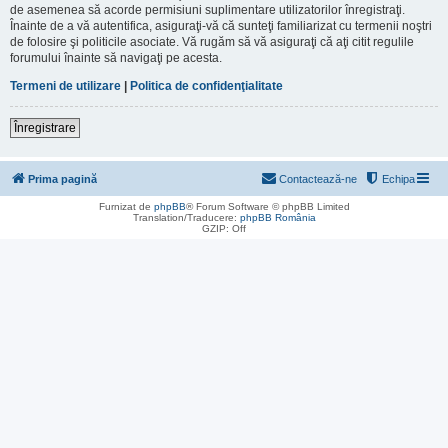
de asemenea să acorde permisiuni suplimentare utilizatorilor înregistraţi.
Înainte de a vă autentifica, asiguraţi-vă că sunteţi familiarizat cu termenii noştri
de folosire şi politicile asociate. Vă rugăm să vă asiguraţi că aţi citit regulile
forumului înainte să navigaţi pe acesta.
Termeni de utilizare
|
Politica de confidenţialitate
Înregistrare
Prima pagină
Contactează-ne
Echipa
Furnizat de
phpBB
® Forum Software © phpBB Limited
Translation/Traducere:
phpBB România
GZIP: Off