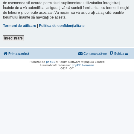
de asemenea să acorde permisiuni suplimentare utilizatorilor înregistraţi.
Înainte de a vă autentifica, asiguraţi-vă că sunteţi familiarizat cu termenii noştri
de folosire şi politicile asociate. Vă rugăm să vă asiguraţi că aţi citit regulile
forumului înainte să navigaţi pe acesta.
Termeni de utilizare
|
Politica de confidenţialitate
Înregistrare
Prima pagină
Contactează-ne
Echipa
Furnizat de
phpBB
® Forum Software © phpBB Limited
Translation/Traducere:
phpBB România
GZIP: Off