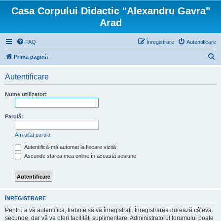
Casa Corpului Didactic "Alexandru Gavra"
Arad
FAQ
Înregistrare
Autentificare
C
Prima pagină
ă
Autentificare
u
t
Nume utilizator:
a
r
Parolă:
e
Am uitat parola
Autentifică-mă automat la fiecare vizită
Ascunde starea mea online în această sesiune
ÎNREGISTRARE
Pentru a vă autentifica, trebuie să vă înregistraţi. Înregistrarea durează câteva
secunde, dar vă va oferi facilităţi suplimentare. Administratorul forumului poate