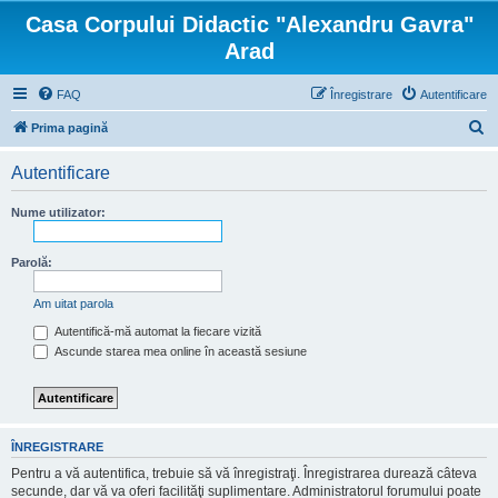
Casa Corpului Didactic "Alexandru Gavra"
Arad
FAQ
Înregistrare
Autentificare
C
Prima pagină
ă
Autentificare
u
t
Nume utilizator:
a
r
Parolă:
e
Am uitat parola
Autentifică-mă automat la fiecare vizită
Ascunde starea mea online în această sesiune
ÎNREGISTRARE
Pentru a vă autentifica, trebuie să vă înregistraţi. Înregistrarea durează câteva
secunde, dar vă va oferi facilităţi suplimentare. Administratorul forumului poate