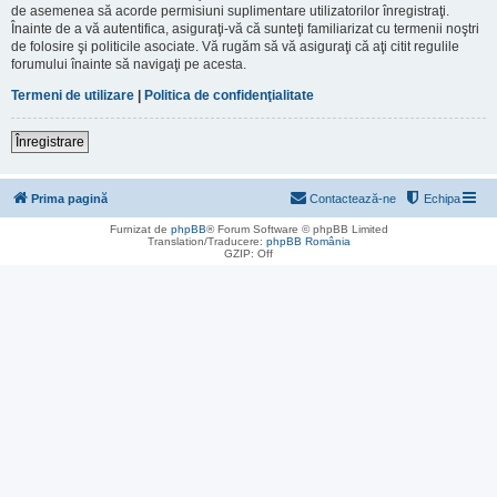
de asemenea să acorde permisiuni suplimentare utilizatorilor înregistraţi.
Înainte de a vă autentifica, asiguraţi-vă că sunteţi familiarizat cu termenii noştri
de folosire şi politicile asociate. Vă rugăm să vă asiguraţi că aţi citit regulile
forumului înainte să navigaţi pe acesta.
Termeni de utilizare
|
Politica de confidenţialitate
Înregistrare
Prima pagină
Contactează-ne
Echipa
Furnizat de
phpBB
® Forum Software © phpBB Limited
Translation/Traducere:
phpBB România
GZIP: Off