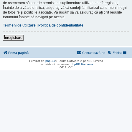
de asemenea să acorde permisiuni suplimentare utilizatorilor înregistraţi.
Înainte de a vă autentifica, asiguraţi-vă că sunteţi familiarizat cu termenii noştri
de folosire şi politicile asociate. Vă rugăm să vă asiguraţi că aţi citit regulile
forumului înainte să navigaţi pe acesta.
Termeni de utilizare
|
Politica de confidenţialitate
Înregistrare
Prima pagină
Contactează-ne
Echipa
Furnizat de
phpBB
® Forum Software © phpBB Limited
Translation/Traducere:
phpBB România
GZIP: Off