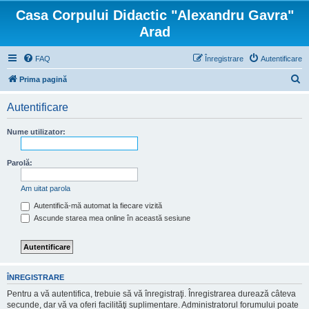
Casa Corpului Didactic "Alexandru Gavra"
Arad
FAQ
Înregistrare
Autentificare
C
Prima pagină
ă
Autentificare
u
t
Nume utilizator:
a
r
Parolă:
e
Am uitat parola
Autentifică-mă automat la fiecare vizită
Ascunde starea mea online în această sesiune
ÎNREGISTRARE
Pentru a vă autentifica, trebuie să vă înregistraţi. Înregistrarea durează câteva
secunde, dar vă va oferi facilităţi suplimentare. Administratorul forumului poate