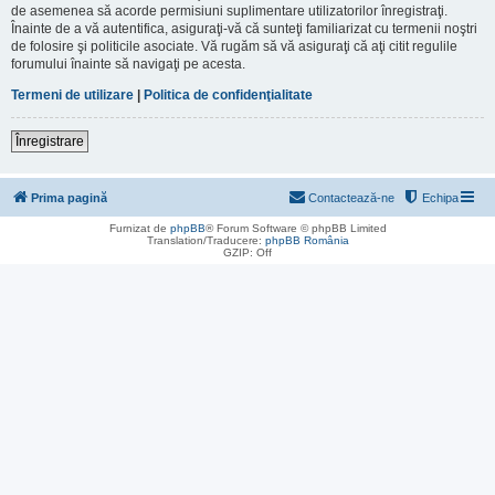
de asemenea să acorde permisiuni suplimentare utilizatorilor înregistraţi.
Înainte de a vă autentifica, asiguraţi-vă că sunteţi familiarizat cu termenii noştri
de folosire şi politicile asociate. Vă rugăm să vă asiguraţi că aţi citit regulile
forumului înainte să navigaţi pe acesta.
Termeni de utilizare
|
Politica de confidenţialitate
Înregistrare
Prima pagină
Contactează-ne
Echipa
Furnizat de
phpBB
® Forum Software © phpBB Limited
Translation/Traducere:
phpBB România
GZIP: Off