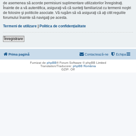
de asemenea să acorde permisiuni suplimentare utilizatorilor înregistraţi.
Înainte de a vă autentifica, asiguraţi-vă că sunteţi familiarizat cu termenii noştri
de folosire şi politicile asociate. Vă rugăm să vă asiguraţi că aţi citit regulile
forumului înainte să navigaţi pe acesta.
Termeni de utilizare
|
Politica de confidenţialitate
Înregistrare
Prima pagină
Contactează-ne
Echipa
Furnizat de
phpBB
® Forum Software © phpBB Limited
Translation/Traducere:
phpBB România
GZIP: Off