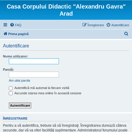
Casa Corpului Didactic "Alexandru Gavra"
Arad
FAQ
Înregistrare
Autentificare
C
Prima pagină
ă
Autentificare
u
t
Nume utilizator:
a
r
Parolă:
e
Am uitat parola
Autentifică-mă automat la fiecare vizită
Ascunde starea mea online în această sesiune
ÎNREGISTRARE
Pentru a vă autentifica, trebuie să vă înregistraţi. Înregistrarea durează câteva
secunde, dar vă va oferi facilităţi suplimentare. Administratorul forumului poate