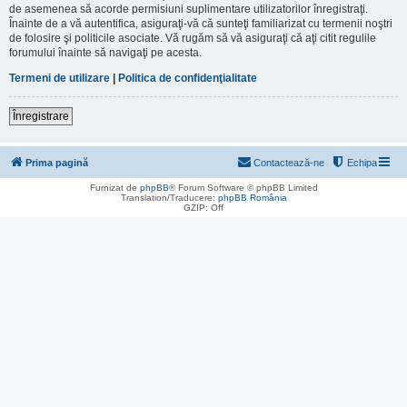
de asemenea să acorde permisiuni suplimentare utilizatorilor înregistraţi.
Înainte de a vă autentifica, asiguraţi-vă că sunteţi familiarizat cu termenii noştri
de folosire şi politicile asociate. Vă rugăm să vă asiguraţi că aţi citit regulile
forumului înainte să navigaţi pe acesta.
Termeni de utilizare
|
Politica de confidenţialitate
Înregistrare
Prima pagină
Contactează-ne
Echipa
Furnizat de
phpBB
® Forum Software © phpBB Limited
Translation/Traducere:
phpBB România
GZIP: Off