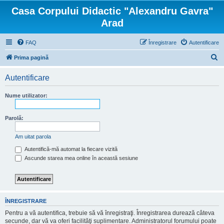
Casa Corpului Didactic "Alexandru Gavra"
Arad
FAQ
Înregistrare
Autentificare
C
Prima pagină
ă
Autentificare
u
t
Nume utilizator:
a
r
Parolă:
e
Am uitat parola
Autentifică-mă automat la fiecare vizită
Ascunde starea mea online în această sesiune
ÎNREGISTRARE
Pentru a vă autentifica, trebuie să vă înregistraţi. Înregistrarea durează câteva
secunde, dar vă va oferi facilităţi suplimentare. Administratorul forumului poate