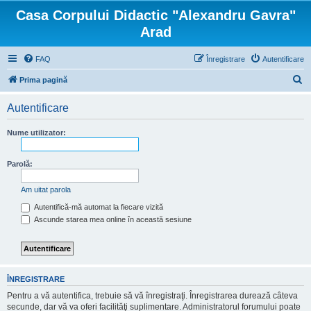
Casa Corpului Didactic "Alexandru Gavra"
Arad
FAQ
Înregistrare
Autentificare
C
Prima pagină
ă
Autentificare
u
t
Nume utilizator:
a
r
Parolă:
e
Am uitat parola
Autentifică-mă automat la fiecare vizită
Ascunde starea mea online în această sesiune
ÎNREGISTRARE
Pentru a vă autentifica, trebuie să vă înregistraţi. Înregistrarea durează câteva
secunde, dar vă va oferi facilităţi suplimentare. Administratorul forumului poate