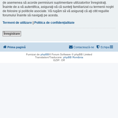
de asemenea să acorde permisiuni suplimentare utilizatorilor înregistraţi.
Înainte de a vă autentifica, asiguraţi-vă că sunteţi familiarizat cu termenii noştri
de folosire şi politicile asociate. Vă rugăm să vă asiguraţi că aţi citit regulile
forumului înainte să navigaţi pe acesta.
Termeni de utilizare
|
Politica de confidenţialitate
Înregistrare
Prima pagină
Contactează-ne
Echipa
Furnizat de
phpBB
® Forum Software © phpBB Limited
Translation/Traducere:
phpBB România
GZIP: Off