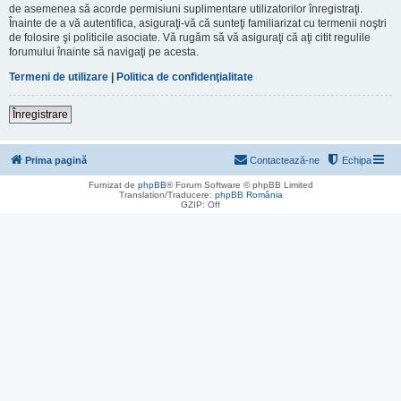
de asemenea să acorde permisiuni suplimentare utilizatorilor înregistraţi.
Înainte de a vă autentifica, asiguraţi-vă că sunteţi familiarizat cu termenii noştri
de folosire şi politicile asociate. Vă rugăm să vă asiguraţi că aţi citit regulile
forumului înainte să navigaţi pe acesta.
Termeni de utilizare
|
Politica de confidenţialitate
Înregistrare
Prima pagină
Contactează-ne
Echipa
Furnizat de
phpBB
® Forum Software © phpBB Limited
Translation/Traducere:
phpBB România
GZIP: Off