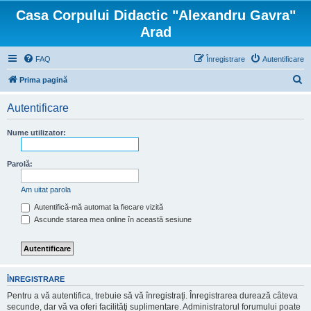
Casa Corpului Didactic "Alexandru Gavra"
Arad
FAQ
Înregistrare
Autentificare
C
Prima pagină
ă
Autentificare
u
t
Nume utilizator:
a
r
Parolă:
e
Am uitat parola
Autentifică-mă automat la fiecare vizită
Ascunde starea mea online în această sesiune
ÎNREGISTRARE
Pentru a vă autentifica, trebuie să vă înregistraţi. Înregistrarea durează câteva
secunde, dar vă va oferi facilităţi suplimentare. Administratorul forumului poate