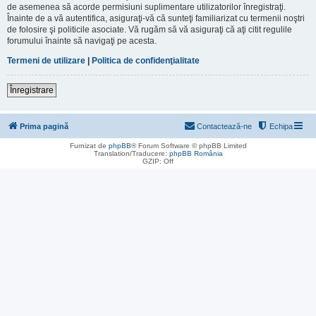
de asemenea să acorde permisiuni suplimentare utilizatorilor înregistraţi.
Înainte de a vă autentifica, asiguraţi-vă că sunteţi familiarizat cu termenii noştri
de folosire şi politicile asociate. Vă rugăm să vă asiguraţi că aţi citit regulile
forumului înainte să navigaţi pe acesta.
Termeni de utilizare
|
Politica de confidenţialitate
Înregistrare
Prima pagină
Contactează-ne
Echipa
Furnizat de
phpBB
® Forum Software © phpBB Limited
Translation/Traducere:
phpBB România
GZIP: Off