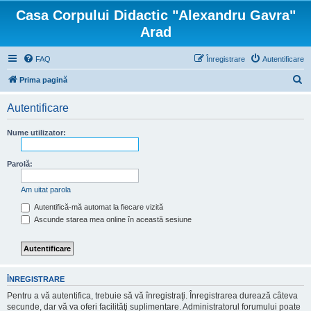
Casa Corpului Didactic "Alexandru Gavra"
Arad
FAQ
Înregistrare
Autentificare
C
Prima pagină
ă
Autentificare
u
t
Nume utilizator:
a
r
Parolă:
e
Am uitat parola
Autentifică-mă automat la fiecare vizită
Ascunde starea mea online în această sesiune
ÎNREGISTRARE
Pentru a vă autentifica, trebuie să vă înregistraţi. Înregistrarea durează câteva
secunde, dar vă va oferi facilităţi suplimentare. Administratorul forumului poate