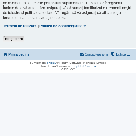
de asemenea să acorde permisiuni suplimentare utilizatorilor înregistraţi.
Înainte de a vă autentifica, asiguraţi-vă că sunteţi familiarizat cu termenii noştri
de folosire şi politicile asociate. Vă rugăm să vă asiguraţi că aţi citit regulile
forumului înainte să navigaţi pe acesta.
Termeni de utilizare
|
Politica de confidenţialitate
Înregistrare
Prima pagină
Contactează-ne
Echipa
Furnizat de
phpBB
® Forum Software © phpBB Limited
Translation/Traducere:
phpBB România
GZIP: Off